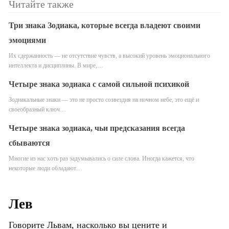
Читайте также
Три знака Зодиака, которые всегда владеют своими
эмоциями
Их сдержанность — не отсутствие чувств, а высокий уровень эмоционального
интеллекта и дисциплины. В мире,…
Четыре знака зодиака с самой сильной психикой
Зодиакальные знаки — это не просто созвездия на ночном небе, это ещё и
своеобразный ключ…
Четыре знака зодиака, чьи предсказания всегда
сбываются
Многие из нас хоть раз задумывались о силе слова. Иногда кажется, что
некоторые люди обладают…
Лев
Говорите Львам, насколько вы цените и