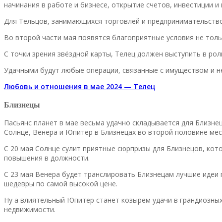
начинания в работе и бизнесе, открытие счетов, инвестиции и п
Для Тельцов, занимающихся торговлей и предпринимательство
Во второй части мая появятся благоприятные условия не толь
С точки зрения звёздной карты, Телец должен выступить в рол
Удачными будут любые операции, связанные с имуществом и н
Любовь и отношения в мае 2024 — Телец
Близнецы
Пасьянс планет в мае весьма удачно складывается для Близне
Солнце, Венера и Юпитер в Близнецах во второй половине мес
С 20 мая Солнце сулит приятные сюрпризы для Близнецов, кот
повышения в должности.
С 23 мая Венера будет транслировать Близнецам лучшие идеи
шедевры по самой высокой цене.
Ну а влиятельный Юпитер станет козырем удачи в грандиозных
недвижимости.