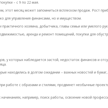
окупки – с 9 по 22 мая.
м, этот месяц может запомниться всплеском продаж. Рост при
ко для управления финансами, но и имуществом.
и практичного хозяина, добытчика, главы семьи или умелого ру
едвижимостью, аренда и ремонт помещений, покупки для обустр
цов, у которых наблюдается застой, недостаток финансов и отс
яца.
орые находились в долгом ожидании – важных новостей и бумаг,
 при работе с образами и стилями, продвинет необычные проек
 начинаниях, например, поиск работы, освоение новой професси